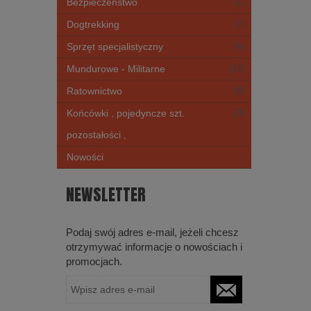
Bezpieczeństwo
(1)
Dogtrekking
(7)
Sprzęt specjalistyczny
(4)
Mundurowe - Militarne
(12)
Ratownictwo
(8)
Końcówki , pojedyncze szt.
(3)
pozostałości ,
Nowości
NEWSLETTER
Podaj swój adres e-mail, jeżeli chcesz
otrzymywać informacje o nowościach i
promocjach.