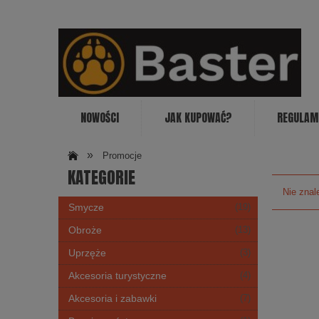
NOWOŚCI
JAK KUPOWAĆ?
REGULAM
»
Promocje
KATEGORIE
Nie znal
Smycze
(19)
Obroże
(13)
Uprzęże
(3)
Akcesoria turystyczne
(4)
Akcesoria i zabawki
(7)