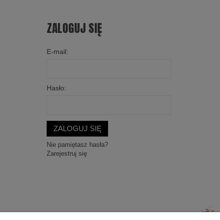
ZALOGUJ SIĘ
E-mail:
Hasło:
ZALOGUJ SIĘ
Nie pamiętasz hasła?
Zarejestruj się