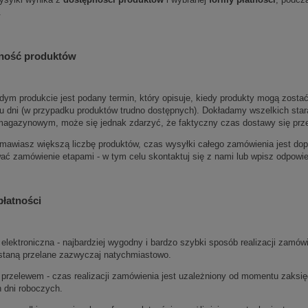
.
ność produktów
dym produkcie jest podany termin, który opisuje, kiedy produkty mogą zostać
tu dni (w przypadku produktów trudno dostępnych). Dokładamy wszelkich star
agazynowym, może się jednak zdarzyć, że faktyczny czas dostawy się przed
amawiasz większą liczbę produktów, czas wysyłki całego zamówienia jest d
wać zamówienie etapami - w tym celu skontaktuj się z nami lub wpisz odpow
łatności
 elektroniczna - najbardziej wygodny i bardzo szybki sposób realizacji zamó
staną przelane zazwyczaj natychmiastowo.
 przelewem - czas realizacji zamówienia jest uzależniony od momentu zaksi
 dni roboczych.