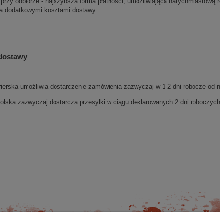
 przy odbiorze - najszybsza forma płatności, umożliwiająca natychmiastową r
a dodatkowymi kosztami dostawy.
dostawy
rierska umożliwia dostarczenie zamówienia zazwyczaj w 1-2 dni robocze od n
olska zazwyczaj dostarcza przesyłki w ciągu deklarowanych 2 dni roboczych 