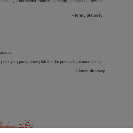
ealizację zamówienia. Należy pamiętać, że jest ona również
»
formy płatności
adania.
przesyłką priorytetową lub 3-5 dni przesyłką ekonomiczną.
»
koszt dostawy