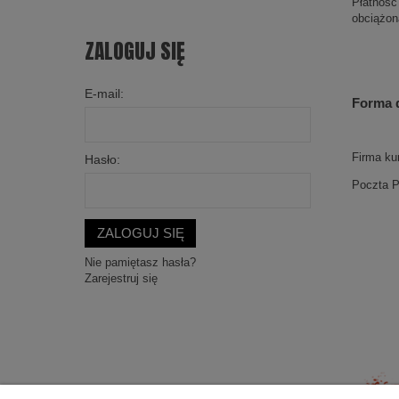
Płatność
obciążon
ZALOGUJ SIĘ
E-mail:
Forma 
Firma ku
Hasło:
Poczta P
ZALOGUJ SIĘ
Nie pamiętasz hasła?
Zarejestruj się