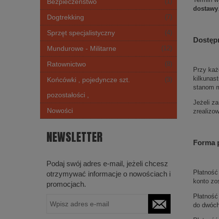
Bezpieczeństwo
(1)
dostawy
Dogtrekking
(7)
Sprzęt specjalistyczny
(4)
Dostęp
Mundurowe - Militarne
(12)
Ratownictwo
(8)
Przy każ
kilkunas
Końcówki , pojedyncze szt.
(3)
stanom m
pozostałości ,
Jeżeli z
Nowości
zrealizo
NEWSLETTER
Forma p
Podaj swój adres e-mail, jeżeli chcesz
Płatność
otrzymywać informacje o nowościach i
konto zo
promocjach.
Płatność
do dwóch