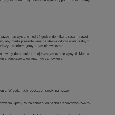
 przez nas wysłane - od 24 godzin do kilku, czasami nawet
ań, aby oferta prezentowana na stronie odpowiadała realnym
łuży - poinformujemy o tym niezwłocznie.
opasowany do produktu o najdłuższym czasie wysyłki. Można
iednią adnotację w uwagach do zamówienia.
wienia. W godzinach roboczych środki na nasze
ęgowania wpłaty. W zależności od banku standardowo trwa to