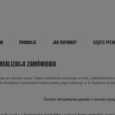
IN
PROMOCJE
JAK KUPOWAĆ?
CZĘSTE PYTA
REALIZACJI ZAMÓWIENIA
ast po złożeniu przez Ciebie zamówienia otrzymasz e-mail z potwierdzeniem 
iu akceptacji zamówienia rozpoczynamy jego realizację, a Ty będziesz na b
Termin otrzymania paczki = termin wysy
ysyłki wynika z
dostępności produktów
i wybranej
formy płatności
, podcz