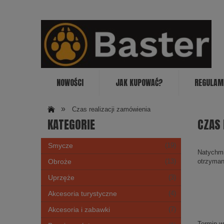
NOWOŚCI
JAK KUPOWAĆ?
REGULAM
»
Czas realizacji zamówienia
KATEGORIE
CZAS 
Smycze
(19)
Natychmi
otrzyman
Obroże
(13)
Uprzęże
(3)
Akcesoria turystyczne
(4)
Akcesoria i zabawki
(7)
Termin w