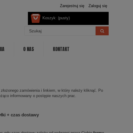
Zarejestruj się
Zaloguj się
Koszyk:
(pusty)
NIA
O NAS
KONTAKT
złożonego zamówienia i linkiem, w który należy kliknąć. Po
ieżąco informowany o postępie naszych prac.
łki + czas dostawy
as gdy czas dostawy zależy od wybranej przez Ciebie
formy