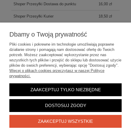
Shoper Przesyłki Dostawa do punktu
16,00 zł
Shoper Przesyłki Kurier
18,50 zł
Kurier Inpost
20,00 zł
Dbamy o Twoją prywatność
Odbiór osobisty
(odbiór w siedzibie firmy)
0,00 zł
Pliki cookies i pokrewne im technologie umożliwiają poprawne
działanie strony i pomagają nam dostosować ofertę do Twoich
potrzeb. Możesz zaakceptować wykorzystanie przez nas
wszystkich tych plików i przejść do sklepu lub dostosować użycie
plików do swoich preferencji, wybierając opcję "Dostosuj zgody".
Więcej o plikach cookies przeczytasz w naszej Polityce
prywatności.
Zakupy
ZAAKCEPTUJ TYLKO NIEZBĘDNE
Pomoc
DOSTOSUJ ZGODY
Moje konto
ZAAKCEPTUJ WSZYSTKIE
Informacje