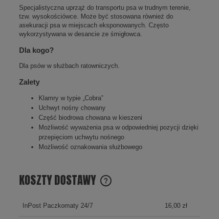
Specjalistyczna uprząż do transportu psa w trudnym terenie,
tzw. wysokościówce. Może być stosowana również do
asekuracji psa w miejscach eksponowanych. Często
wykorzystywana w desancie ze śmigłowca.
Dla kogo?
Dla psów w służbach ratowniczych.
Zalety
Klamry w typie „Cobra”
Uchwyt nośny chowany
Część biodrowa chowana w kieszeni
Możliwość wyważenia psa w odpowiedniej pozycji dzięki
przepięciom uchwytu nośnego
Możliwość oznakowania służbowego
KOSZTY DOSTAWY
CENA NIE ZAWIERA EWENTUALNYCH KOSZTÓW PŁATNOŚCI
InPost Paczkomaty 24/7
16,00 zł