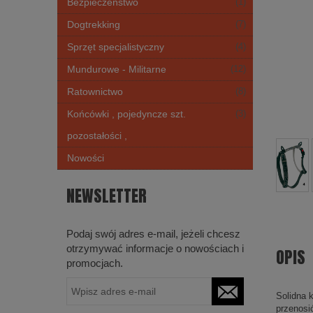
Bezpieczeństwo
(1)
Dogtrekking
(7)
Sprzęt specjalistyczny
(4)
Mundurowe - Militarne
(12)
Ratownictwo
(8)
Końcówki , pojedyncze szt.
(3)
pozostałości ,
Nowości
NEWSLETTER
Podaj swój adres e-mail, jeżeli chcesz
otrzymywać informacje o nowościach i
OPIS
promocjach.
Solidna 
przenosi