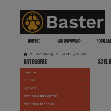
NOWOŚCI
JAK KUPOWAĆ?
REGULAM
»
»
Dogtrekking
Szelki typ Guard
KATEGORIE
SZELK
Smycze
(19)
Obroże
(13)
Uprzęże
(3)
Akcesoria turystyczne
(4)
Akcesoria i zabawki
(7)