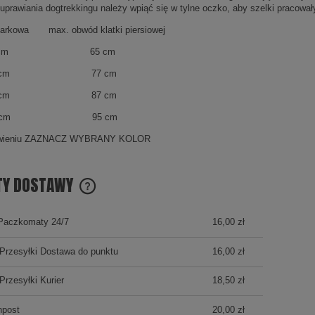
uprawiania dogtrekkingu należy wpiąć się w tylne oczko, aby szelki pracował
barkowa max. obwód klatki piersiowej
 47 cm 65 cm
58 cm 77 cm
63 cm 87 cm
68 cm 95 cm
wieniu ZAZNACZ WYBRANY KOLOR
TY DOSTAWY
CENA NIE ZAWIERA EWENTUALNYCH KOSZTÓW
Paczkomaty 24/7
16,00 zł
PŁATNOŚCI
Przesyłki Dostawa do punktu
16,00 zł
Przesyłki Kurier
18,50 zł
npost
20,00 zł