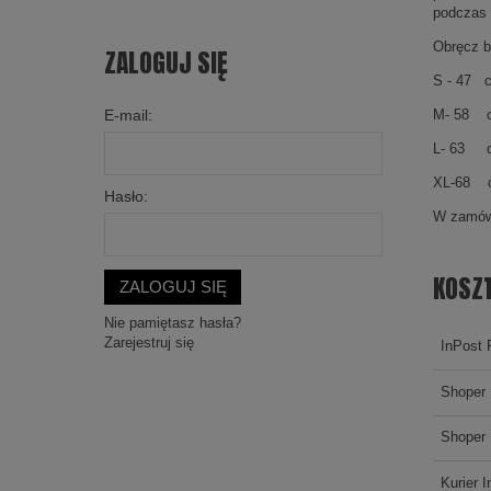
podczas 
Obręcz 
ZALOGUJ SIĘ
S -
M- 
E-mail:
L- 
XL-
Hasło:
W zamó
KOSZ
ZALOGUJ SIĘ
Nie pamiętasz hasła?
Zarejestruj się
InPost 
Shoper 
Shoper 
Kurier I