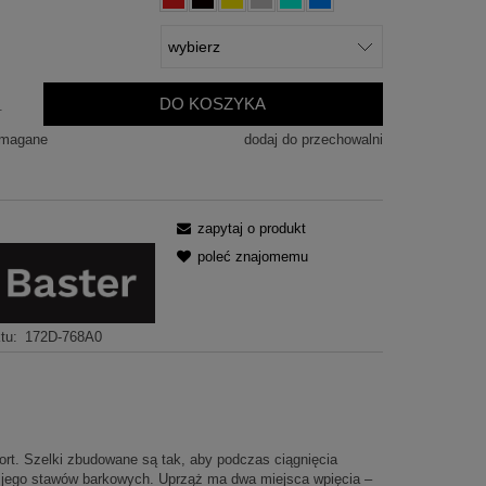
DO KOSZYKA
.
ymagane
dodaj do przechowalni
zapytaj o produkt
poleć znajomemu
tu:
172D-768A0
rt. Szelki zbudowane są tak, aby podczas ciągnięcia
ki jego stawów barkowych. Uprząż ma dwa miejsca wpięcia –