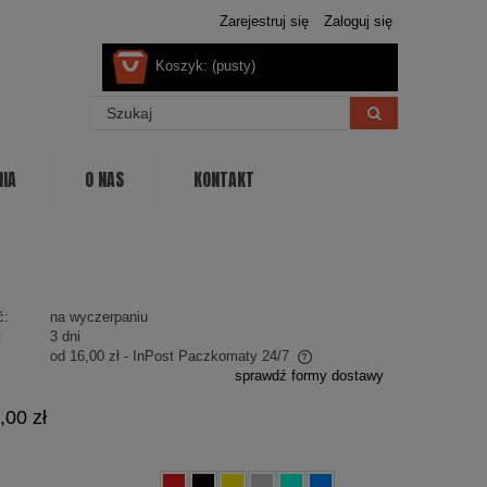
Zarejestruj się
Zaloguj się
Koszyk:
(pusty)
NIA
O NAS
KONTAKT
ć:
na wyczerpaniu
:
3 dni
od 16,00 zł
- InPost Paczkomaty 24/7
sprawdź formy dostawy
Cena nie zawiera ewentualnych kosztów
,00 zł
płatności