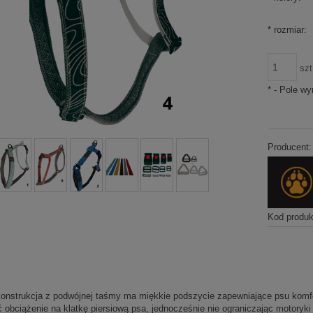
*
rozmiar:
szt
*
- Pole w
Producent:
Kod produk
konstrukcja z podwójnej taśmy ma miękkie podszycie zapewniające psu komfo
ć obciążenie na klatkę piersiową psa, jednocześnie nie ograniczając motory