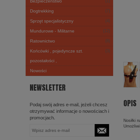
Bezpieczeństwo
(1)
Dogtrekking
(7)
Sprzęt specjalistyczny
(4)
Mundurowe - Militarne
(12)
Ratownictwo
(8)
Końcówki , pojedyncze szt.
(3)
pozostałości ,
Nowości
NEWSLETTER
OPIS
Podaj swój adres e-mail, jeżeli chcesz
otrzymywać informacje o nowościach i
promocjach.
Nosiłki 
Umożliwi