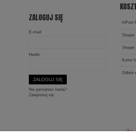
KOSZ
ZALOGUJ SIĘ
InPost 
E-mail:
Shoper 
Shoper 
Hasło:
Kurier I
Odbiór 
ZALOGUJ SIĘ
Nie pamiętasz hasła?
Zarejestruj się