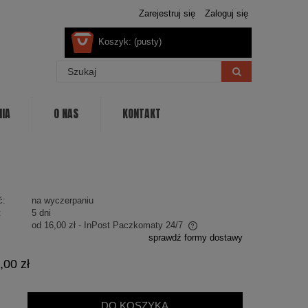
Zarejestruj się
Zaloguj się
Koszyk:
(pusty)
NIA
O NAS
KONTAKT
ć:
na wyczerpaniu
:
5 dni
od 16,00 zł
- InPost Paczkomaty 24/7
sprawdź formy dostawy
Cena nie zawiera ewentualnych kosztów
,00 zł
płatności
DO KOSZYKA
.