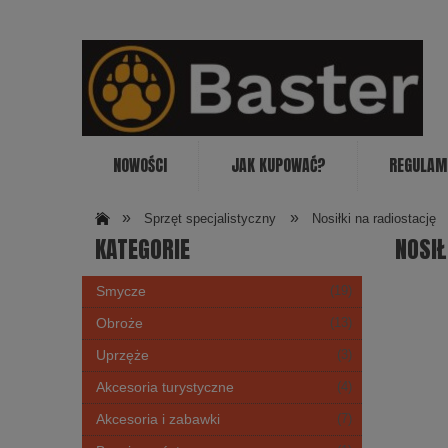
NOWOŚCI
JAK KUPOWAĆ?
REGULAM
»
»
Sprzęt specjalistyczny
Nosiłki na radiostację
KATEGORIE
NOSIŁ
Smycze
(19)
Obroże
(13)
Uprzęże
(3)
Akcesoria turystyczne
(4)
Akcesoria i zabawki
(7)