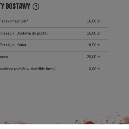
TY DOSTAWY
CENA NIE ZAWIERA EWENTUALNYCH KOSZTÓW
Paczkomaty 24/7
16,00 zł
PŁATNOŚCI
Przesyłki Dostawa do punktu
16,00 zł
Przesyłki Kurier
18,50 zł
npost
20,00 zł
osobisty
(odbiór w siedzibie firmy)
0,00 zł